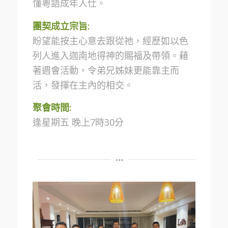
懂粵語成年人仕。
團契成立宗旨:
盼望能按主心意去跟從祂，經歷如以色
列人進入迦南地得神的賜福及帶領。藉
著週會活動，令弟兄姊妹更能靠主而
活，發揮在主內的相交。
聚會時間:
逢星期五 晚上7時30分