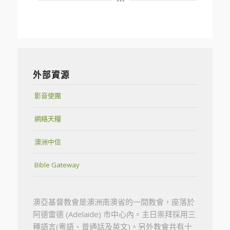
外部資源
影音使團
網絡天糧
澳洲中信
Bible Gateway
澳亞基督教會是澳洲南澳省的一間教會，座落於
阿德雷德 (Adelaide) 市中心內。主日祟拜採用三
種語言(粵語、普通話及英文)。另外教會共有十