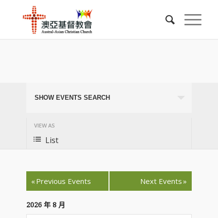
Upcoming Events
SHOW EVENTS SEARCH
VIEW AS
List
«
Previous Events
Next Events
»
2026 年 8 月