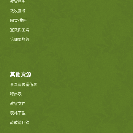
教會歷史
教牧團隊
團契/牧區
宣教與工場
信仰問與答
其他資源
事奉崗位當值表
程序表
教會文件
表格下載
詩歌總目錄