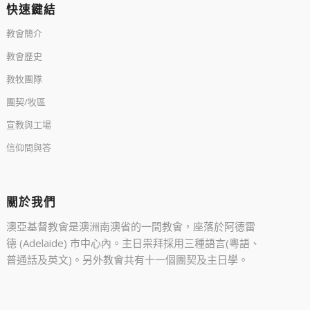
快速鍵結
教會簡介
教會歷史
教牧團隊
團契/牧區
宣教與工場
信仰問與答
關於我們
澳亞基督教會是澳洲南澳省的一間教會，座落於阿德雷
德 (Adelaide) 市中心內。主日祟拜採用三種語言(粵語、
普通話及英文)。另外教會共有十一個團契及主日學。