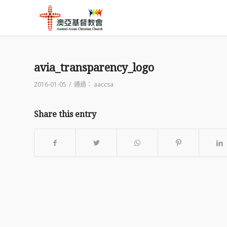
avia_transparency_logo
/
2016-01-05
通過：
aaccsa
Share this entry