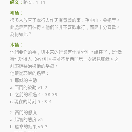
經文：
路 5﹕1-11
引論：
很多人放棄了本行去作更有意義的事：孫中山、魯迅等。
此處是西門彼得。他們並非不喜歡本行﹐而是十分喜歡。
為何如此？
本論：
他們要作的事﹐與本來的行業有什麼分別﹖說穿了﹐是“做
事” 與“得人” 的分別。這並不是西門第一次遇見耶穌。之
前耶穌醫治過他的岳母。
他跟從耶穌的過程：
1. 耶穌的主動
a. 西門的被動 v1-2
b. 之前的相遇 4﹕38-39
c. 現在的時刻 5﹕3-4
2. 西門的態度
a. 起初的態度 v5
b. 聽命的結果 v6-7