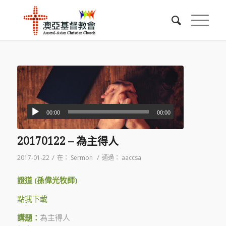
00:00
00:00
20170122 – 為主得人
/
/
2017-01-22
在：
Sermon
通過：
aaccsa
證道 (孫偉光牧師)
點我下載
講題：
為主得人