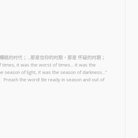
糟糕的时代；…那是信仰的时期，那是 怀疑的时期；
it was the worst of times… it was the
the season of light, it was the season of darkness…”
reach the word! Be ready in season and out of