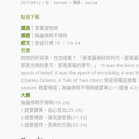
/
/
2017-09-12
在：
Sermon
通過：
aaccsa
點我下載
講員：
李秉源牧師
講題：
無論得時不得時
經文：
使徒行傳 16 ： 19-34
引言
時間的好與壞，你怎樣看？ 「那是最美好的时代，那是最
那是光明的季节，那是黑暗的季节…」 “It was the best of times, 
epoch of belief, it was the epoch of incredulity, it was 
(Charles Dickens, A Tale of Two Cities) 使徒保羅這樣看： P
season. 務要傳道；無論得時不得時總要專心。(提後 4:2)
大綱
無論得時不得時(19-24)
1.總要讚美，由心發出(25-26)
2.總要傳道，讓見證發聲(27-32)
3.總要服侍，恩典的交換(33-34)