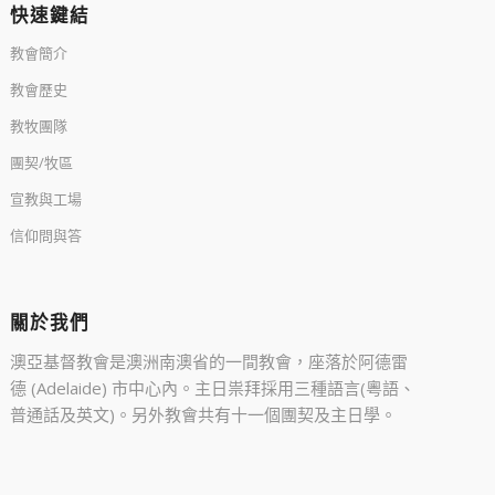
快速鍵結
教會簡介
教會歷史
教牧團隊
團契/牧區
宣教與工場
信仰問與答
關於我們
澳亞基督教會是澳洲南澳省的一間教會，座落於阿德雷
德 (Adelaide) 市中心內。主日祟拜採用三種語言(粵語、
普通話及英文)。另外教會共有十一個團契及主日學。