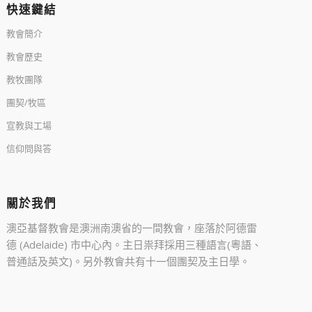
快速鍵結
教會簡介
教會歷史
教牧團隊
團契/牧區
宣教與工場
信仰問與答
關於我們
澳亞基督教會是澳洲南澳省的一間教會，座落於阿德雷
德 (Adelaide) 市中心內。主日祟拜採用三種語言(粵語、
普通話及英文)。另外教會共有十一個團契及主日學。