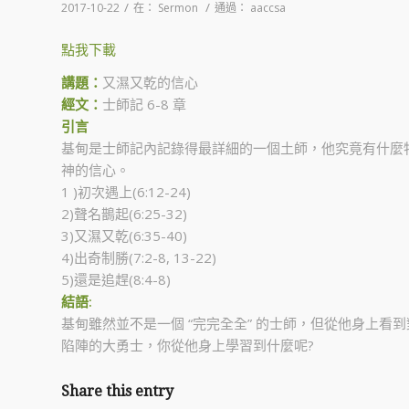
/
/
2017-10-22
在：
Sermon
通過：
aaccsa
點我下載
講題：
又濕又乾的信心
經文：
士師記 6-8 章
引言
基甸是士師記內記錄得最詳細的一個土師，他究竟有什麼特
神的信心。
1 )初次遇上(6:12-24)
2)聲名鵲起(6:25-32)
3)又濕又乾(6:35-40)
4)出奇制勝(7:2-8, 13-22)
5)還是追趕(8:4-8)
結語:
基甸雖然並不是一個 “完完全全” 的士師，但從他身上
陷陣的大勇士，你從他身上學習到什麼呢?
Share this entry