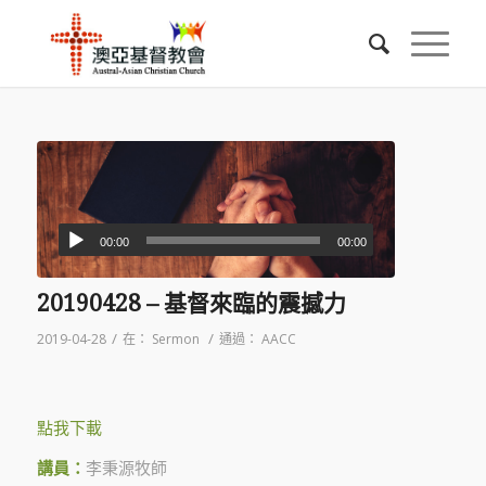
00:00
00:00
20190428 – 基督來臨的震撼力
/
/
2019-04-28
在：
Sermon
通過：
AACC
點我下載
講員：
李秉源牧師