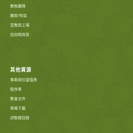
教牧團隊
團契/牧區
宣教與工場
信仰問與答
其他資源
事奉崗位當值表
程序表
教會文件
表格下載
詩歌總目錄