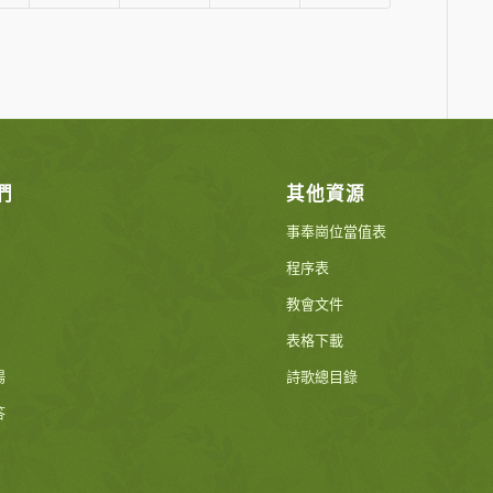
們
其他資源
事奉崗位當值表
程序表
教會文件
表格下載
場
詩歌總目錄
答