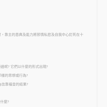
靈，靠主的恩典及能力將邪情私慾及自我中心釘死在十
主勝過呢? 它們以什麼的形式出現?
那樣的思想或行為?
成為信靠福音的結果?
什麼?