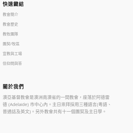
快速鍵結
教會簡介
教會歷史
教牧團隊
團契/牧區
宣教與工場
信仰問與答
關於我們
澳亞基督教會是澳洲南澳省的一間教會，座落於阿德雷
德 (Adelaide) 市中心內。主日祟拜採用三種語言(粵語、
普通話及英文)。另外教會共有十一個團契及主日學。