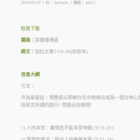
/
/
2019-07-07
在：
Sermon
通過：
AACC
點我下載
講員：
梁健雄傳道
經文：
加拉太書5:19-26(和修本)
信息大綱
引言：
作為基督徒，理應是以耶穌作生命榜樣去成為一個合神心
段經文所講的惡行? 問題出自哪裡?
1) 人的本性：屬情慾不能承受神國 (5:19-21)
2) 聖靈的果子：結出人的美善本質 (5:22-23)