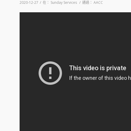
/
/
2020-12-27
在：
Sunday Services
通過：
AACC