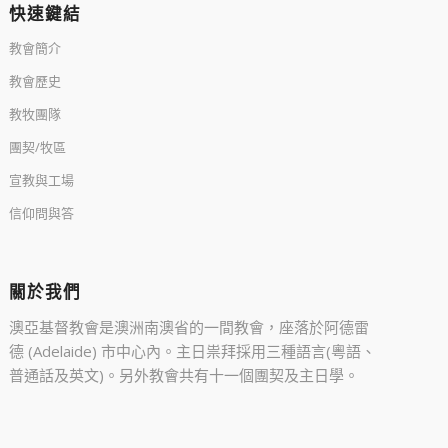
快速鍵結
教會簡介
教會歷史
教牧團隊
團契/牧區
宣教與工場
信仰問與答
關於我們
澳亞基督教會是澳洲南澳省的一間教會，座落於阿德雷
德 (Adelaide) 市中心內。主日祟拜採用三種語言(粵語、
普通話及英文)。另外教會共有十一個團契及主日學。