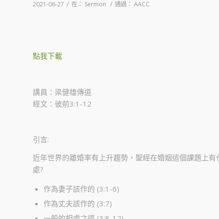
/
/
2021-06-27
在：
Sermon
通過：
AACC
點我下載
講員：梁健雄傳道
經文：彼前3:1-12
引言:
近年世界的離婚率有上升趨勢，聖經在婚姻這個課題上有什
處?
作為妻子該作的 (3:1-6)
作為丈夫該作的 (3:7)
一般的相處之道 (3:8-12)