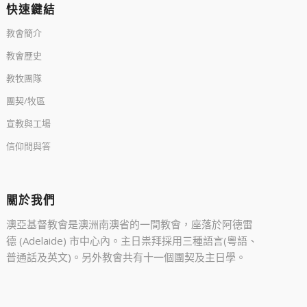
快速鍵結
教會簡介
教會歷史
教牧團隊
團契/牧區
宣教與工場
信仰問與答
關於我們
澳亞基督教會是澳洲南澳省的一間教會，座落於阿德雷
德 (Adelaide) 市中心內。主日祟拜採用三種語言(粵語、
普通話及英文)。另外教會共有十一個團契及主日學。