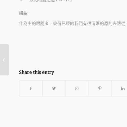
結語:
作為主的跟隨者，彼得已經給我們有很清晰的原則去跟從
20210620-認識恆古不
變、永恆長在、常行新
事的神
Share this entry