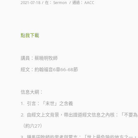
/
/
2021-07-18
在：
Sermon
通過：
AACC
點我下載
講員：蔡曉明牧師
經文：約翰福音6章66-68節
信息大綱：
1. 引言：「末世」之含義
2. 由經文上文背景，帶出證道經文信息之內核：「不要
（約六27）
3. 鍾馬田牧師的思考與驚言：「世上最危險的地方之一