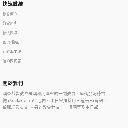
快速鍵結
教會簡介
教會歷史
教牧團隊
團契/牧區
宣教與工場
信仰問與答
關於我們
澳亞基督教會是澳洲南澳省的一間教會，座落於阿德雷
德 (Adelaide) 市中心內。主日祟拜採用三種語言(粵語、
普通話及英文)。另外教會共有十一個團契及主日學。