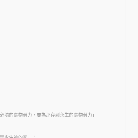
為必壞的食物勞力，要為那存到永生的食物勞力」
，是永生神的家」；