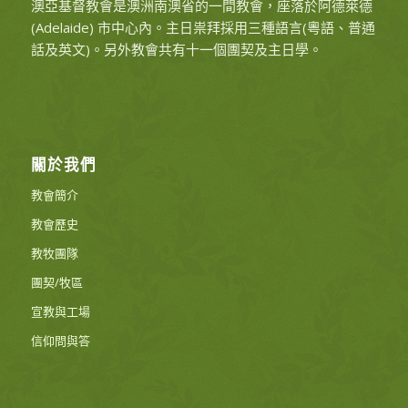
澳亞基督教會是澳洲南澳省的一間教會，座落於阿德萊德
(Adelaide) 市中心內。主日祟拜採用三種語言(粵語、普通
話及英文)。另外教會共有十一個團契及主日學。
關於我們
教會簡介
教會歷史
教牧團隊
團契/牧區
宣教與工場
信仰問與答