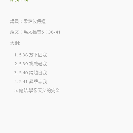
講員：梁錦波傳道
經文：馬太福音5：38-41
大綱:
5:38 放下固我
5:39 挑戰老我
5:40 跨越自我
5:41 昇華忘我
總結:學像天父的完全