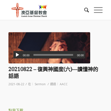
00:00
00:00
20210822 – 復興神國度(六)—讀懂神的
話語
/
/
2021-08-22
在：
Sermon
通過：
AACC
點我下載