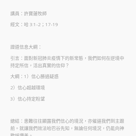
講員：許寶蓮牧師
經文：哈 3:1-2；17-19
證道信息大綱：
引言：面對新冠肺炎疫情下的新常態，我們如何在逆境中
持定所信，活出真實的信仰？
大綱：1）信心勝過疑惑
2）信心超越環境
3）信心持定盼望
總結：患難往往顯露我們信心的境況，亦催逼我們到主跟
前。就讓我們效法哈巴谷先知，無論任何境況，仍能向神
歡呼讚美。