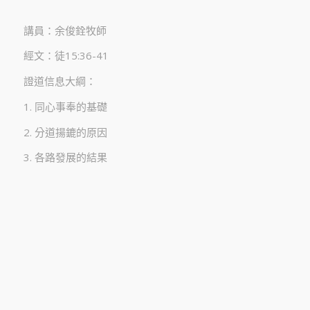
講員：余俊銓牧師
經文：徒15:36-41
證道信息大綱：
1. 同心事奉的基礎
2. 分道揚鏕的原因
3. 各路發展的結果