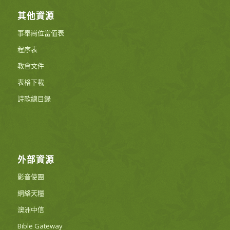
其他資源
事奉崗位當值表
程序表
教會文件
表格下載
詩歌總目錄
外部資源
影音使團
網絡天糧
澳洲中信
Bible Gateway