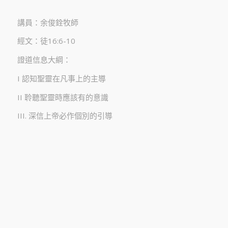
講員：余俊銓牧師
經文：徒16:6-10
證道信息大綱：
I 認知聖靈在凡事上的主導
II 聆聽聖靈時應該有的意識
III. 深信上帝必作個別的引導