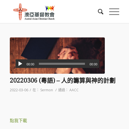
00:00
00:00
20220306 (粵語) – 人的籌算與神的計劃
/
/
2022-03-06
在：
Sermon
通過：
AACC
點我下載