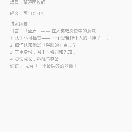
講員：蔡曉明牧師
經文：可11:1-11
讲道纲要：
引言：「圣周」—— 在人类救恩史中的意味
1. 认识马可福音—— 一个受苦作仆人的「神子」；
2. 如何认知他是「得胜的」君王？
3. 三重身份：君王、祭司和先知；
4. 灵命成长：挑战与突破
结语： 成为「一个被破碎的器皿！」