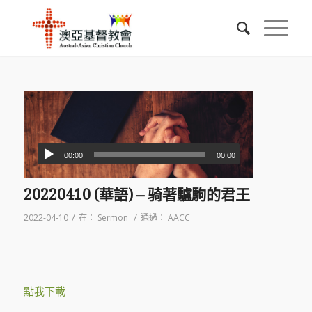
00:00
00:00
20220410 (華語) – 骑著驢駒的君王
/
/
2022-04-10
在：
Sermon
通過：
AACC
點我下載