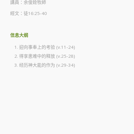
講員：余俊銓牧師
經文：徒16:25-40
信息大纲
迎向事奉上的考验 (v.11-24)
得享患难中的释放 (v.25-28)
经历神大能的作为 (v.29-34)