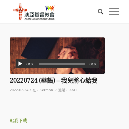
00:00
00:00
20220724 (華語) – 我兒將心給我
/
/
2022-07-24
在：
Sermon
通過：
AACC
點我下載