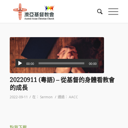
00:00
00:00
20220911 (粵語) – 從基督的身體看教會
的成長
/
/
2022-09-11
在：
Sermon
通過：
AACC
點我下載