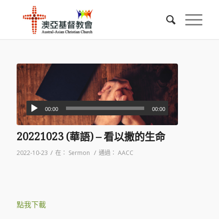
00:00
00:00
20221023 (華語) – 看以撒的生命
/
/
2022-10-23
在：
Sermon
通過：
AACC
點我下載