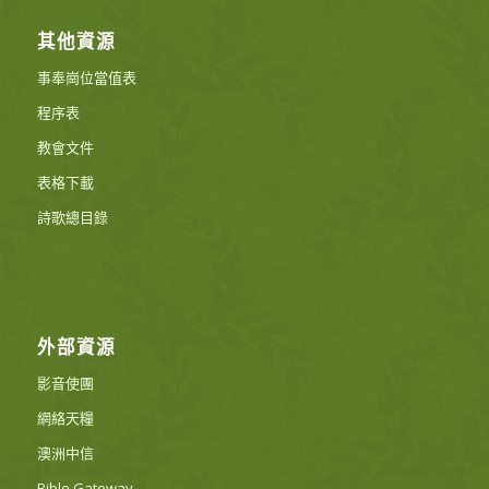
其他資源
事奉崗位當值表
程序表
教會文件
表格下載
詩歌總目錄
外部資源
影音使團
網絡天糧
澳洲中信
Bible Gateway