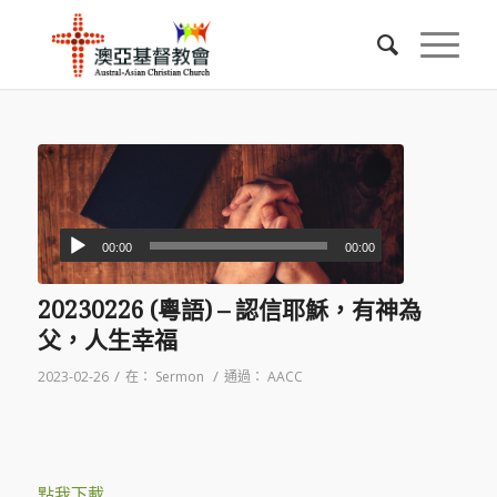
00:00
00:00
20230226 (粵語) – 認信耶穌，有神為
父，人生幸福
/
/
2023-02-26
在：
Sermon
通過：
AACC
點我下載