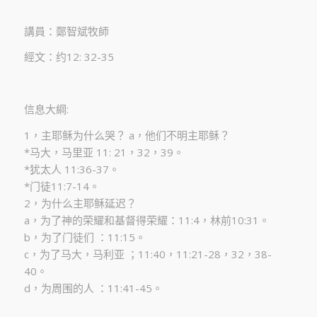
講員：鄭智斌牧師
經文：约12: 32-35
信息大綱:
1，主耶稣为什么哭？ a，他们不明主耶稣？
*马大，马里亚 11: 21，32，39。
*犹太人 11:36-37。
*门徒11:7-14。
2，为什么主耶稣延迟？
a，为了神的荣耀和基督得荣耀：11:4，林前10:31。
b，为了门徒们 ：11:15。
c，为了马大，马利亚 ；11:40，11:21-28，32，38-
40。
d，为周围的人 ：11:41-45。