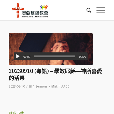
00:00
00:00
20230910 (粵語) – 學效耶穌—神所喜愛
的活祭
/
/
2023-09-10
在：
Sermon
通過：
AACC
點我下載