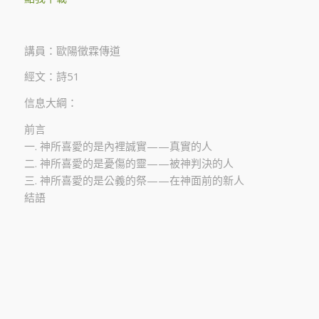
講員：歐陽徵霖傳道
經文：詩51
信息大綱：
前言
一. 神所喜愛的是內裡誠實——真實的人
二. 神所喜愛的是憂傷的靈——被神判決的人
三. 神所喜愛的是公義的祭——在神面前的新人
結語