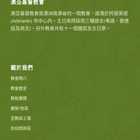
澳亞基督教會
澳亞基督教會是澳洲南澳省的一間教會，座落於阿德萊德
(Adelaide) 市中心內。主日祟拜採用三種語言(粵語、普通
話及英文)。另外教會共有十一個團契及主日學。
關於我們
教會簡介
教會歷史
教牧團隊
團契/牧區
宣教與工場
信仰問與答