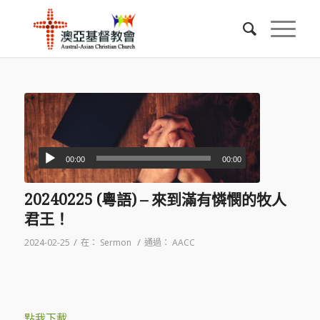
00:00
00:00
20240225 (粵語) – 來到滿有憐憫的牧人
君王！
/
/
2024-02-25
在：
Sermon
通過：
AACC
點我下載