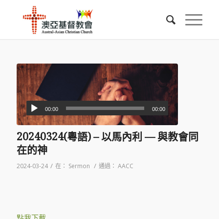
00:00
00:00
20240324(粵語) – 以馬內利 — 與教會同
在的神
/
/
2024-03-24
在：
Sermon
通過：
AACC
點我下載