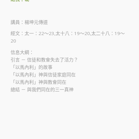
講員：楊坤元傳道
經文：太一：22～23,太十八：19～20,太二十八：19～
20
信息大綱：
引言 － 信徒和教會失去了活力？
「以馬內利」的故事
「以馬內利」神與信徒家庭同在
「以馬內利」神與教會同在
總結 － 與我們同在的三一真神