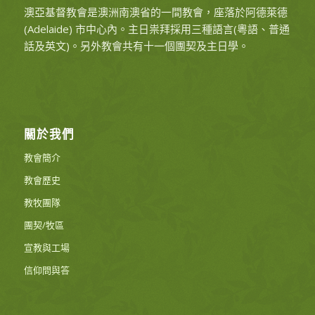
澳亞基督教會是澳洲南澳省的一間教會，座落於阿德萊德
(Adelaide) 市中心內。主日祟拜採用三種語言(粵語、普通
話及英文)。另外教會共有十一個團契及主日學。
關於我們
教會簡介
教會歷史
教牧團隊
團契/牧區
宣教與工場
信仰問與答