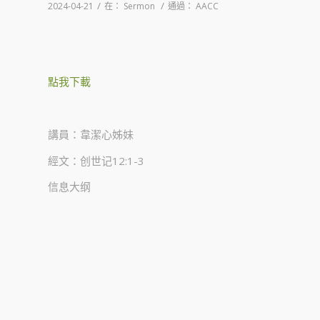
/
/
2024-04-21
在：
Sermon
通過：
AACC
點我下載
講員：韋潔心姊妹
經文：创世记12:1-3
信息大纲 ​