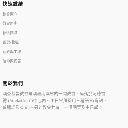
快速鍵結
教會簡介
教會歷史
教牧團隊
團契/牧區
宣教與工場
信仰問與答
關於我們
澳亞基督教會是澳洲南澳省的一間教會，座落於阿德雷
德 (Adelaide) 市中心內。主日祟拜採用三種語言(粵語、
普通話及英文)。另外教會共有十一個團契及主日學。