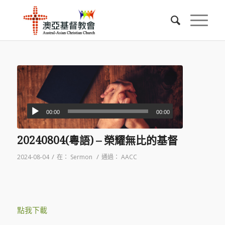
00:00
00:00
20240804(粵語) – 榮耀無比的基督
/
/
2024-08-04
在：
Sermon
通過：
AACC
點我下載