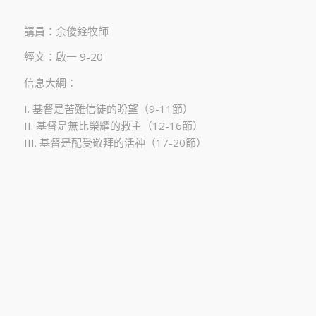
講員：余俊銓牧師
經文：啟一 9-20
信息大綱：
I. 基督是苦難信徒的盼望（9-11節）
II. 基督是無比榮耀的救主（12-16節）
III. 基督是配受敬拜的活神（17-20節）