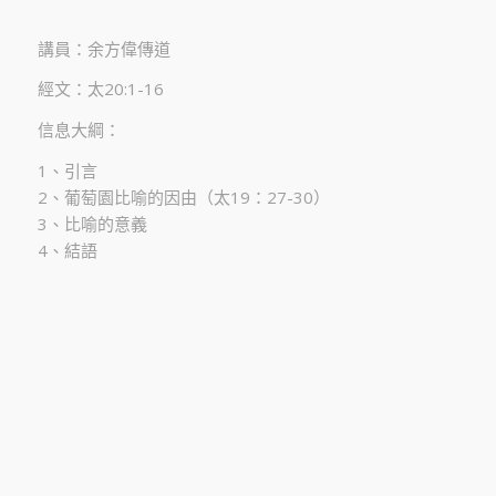
講員：余方偉傳道
經文：太20:1-16
信息大綱：
1、引言
2、葡萄園比喻的因由（太19：27-30）
3、比喻的意義
4、結語