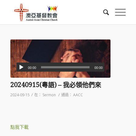
00:00
00:00
20240915(粵語) – 我必領他們來
/
/
2024-09-15
在：
Sermon
通過：
AACC
點我下載