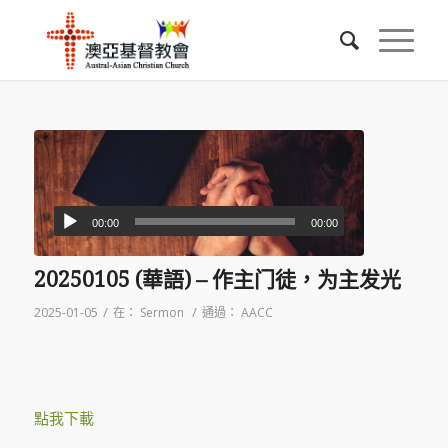
00:00
00:00
20250105 (華語) – 作主门徒，为主发光
/
/
2025-01-05
在：
Sermon
通過：
AACC
點我下載