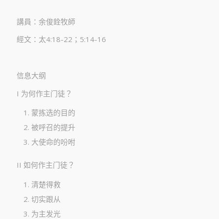
講員：余俊銓牧師
經文：太4:18-22；5:14-16
信息大纲
I 为何作主门徒？
蒙拣选的目的
被呼召的提升
大使命的吩咐
II 如何作主门徒？
清楚得救
切实跟从
为主发光