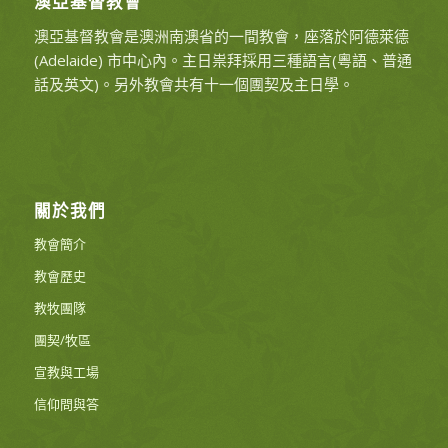
澳亞基督教會
澳亞基督教會是澳洲南澳省的一間教會，座落於阿德萊德
(Adelaide) 市中心內。主日祟拜採用三種語言(粵語、普通
話及英文)。另外教會共有十一個團契及主日學。
關於我們
教會簡介
教會歷史
教牧團隊
團契/牧區
宣教與工場
信仰問與答