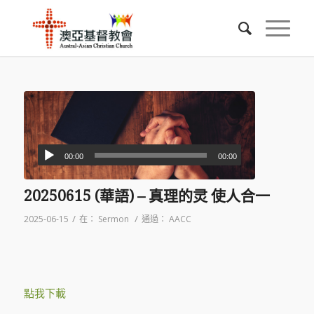
00:00
00:00
20250615 (華語) – 真理的灵 使人合一
/
/
2025-06-15
在：
Sermon
通過：
AACC
點我下載