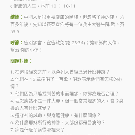
c 健康的人生。林前 10 ： 10-11
結論：
中國人是很重視健康的民族，但忽略了神的律。 六
百多年後，先知以賽亞宣佈將有一位救主大醫生降 臨。賽
53:5
呼籲：
告別怨言，宣告赦免(路 23:34)；讓耶穌的大傷，
醫治 你的小傷！
問題討論：
1. 在這段經文之前，以色列人曾經歷過什麼神跡？
2. 他們在 15 章還唱了一首歌。唱歌表示他們有怎樣的心
情？
3. 他們因為只能找到苦的水而埋怨，你認為是否合理？
4. 埋怨應該不是一件大罪，但一個常常埋怨的人，會令身
邊的人有什麼感受？
5. 遵守神的誡命，與身體健康，有什麼關係？
6. 為什麼耶穌所行的神跡，大部份都是醫病的？
7. 病是什麼？病從哪裡來？