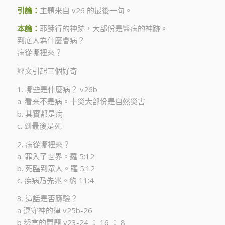
引論：
主題来自 v26 的最後一句。
本論：
耶稣行的神跡，大部份是醫病的神跡。
到底人為什麼會病？
病從哪裡來？
經文引起三個好奇
1. 哪些是什麼病？ v26b
a. 看来不是病。十災大部份是自然災害
b. 其實都是病
c. 到最後是死
2. 病從哪裡來？
a. 罪入了世界。羅 5:12
b. 死臨到眾人。羅 5:12
c. 疾病乃先兆。約 11:4
3. 這話是否應驗？
a 遵守神的律 v25b-26
b 怨言的問題 v23-24 ； 16 ： 8