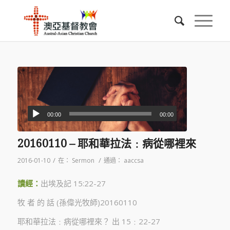
00:00
00:00
20160110 – 耶和華拉法﹕病從哪裡來
/
/
2016-01-10
在：
Sermon
通過：
aaccsa
讀經：
出埃及記 15:22-27
牧 者 的 話 (孫偉光牧師)20160110
耶和華拉法﹕病從哪裡來？ 出 15﹕22-27