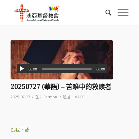
00:00
00:00
20250727 (華語) – 苦难中的救赎者
/
/
2025-07-27
在：
Sermon
通過：
AACC
點我下載