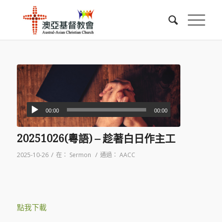
00:00
00:00
20251026(粵語) – 趁著白日作主工
/
/
2025-10-26
在：
Sermon
通過：
AACC
點我下載