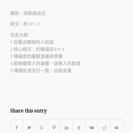
講員：梁鉅超弟兄
經文：約 9:1–5
信息大綱：
1.從醫治瞎眼的人說起
2.核心經文：約翰福音9:4-5
3.傳福音的屬靈意義與準備
4.耶穌關懷人的身體，拯救人的靈魂
5.傳福音須言行一致，品格並重
Share this entry