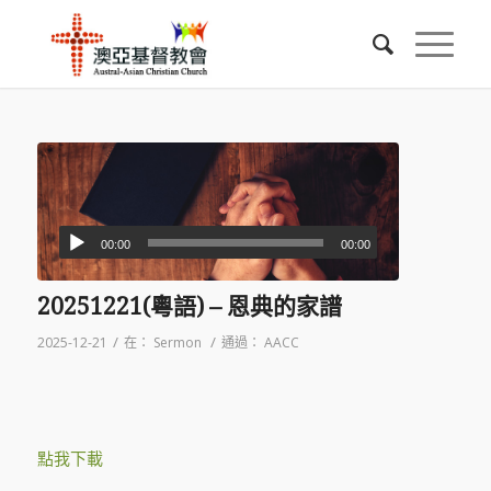
00:00
00:00
20251221(粵語) – 恩典的家譜
/
/
2025-12-21
在：
Sermon
通過：
AACC
點我下載