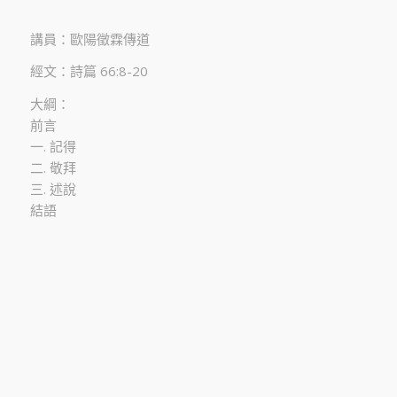
講員：歐陽徵霖傳道
經文：詩篇 66:8-20
大綱：
前言
一. 記得
二. 敬拜
三. 述說
結語