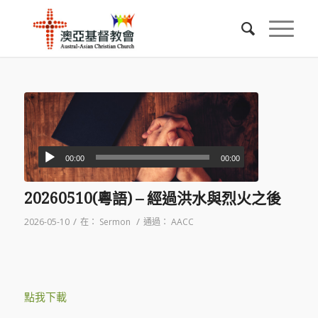
00:00
00:00
20260510(粵語) – 經過洪水與烈火之後
/
/
2026-05-10
在：
Sermon
通過：
AACC
點我下載