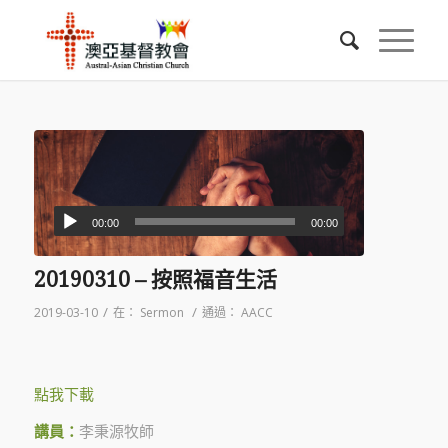
00:00
00:00
20190310 – 按照福音生活
/
/
2019-03-10
在：
Sermon
通過：
AACC
點我下載
講員：
李秉源牧師