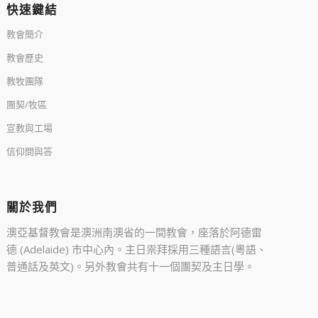
快速鍵結
教會簡介
教會歷史
教牧團隊
團契/牧區
宣教與工場
信仰問與答
關於我們
澳亞基督教會是澳洲南澳省的一間教會，座落於阿德雷
德 (Adelaide) 市中心內。主日祟拜採用三種語言(粵語、
普通話及英文)。另外教會共有十一個團契及主日學。