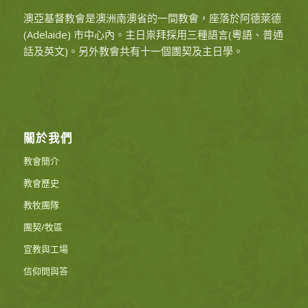
澳亞基督教會是澳洲南澳省的一間教會，座落於阿德萊德
(Adelaide) 市中心內。主日祟拜採用三種語言(粵語、普通
話及英文)。另外教會共有十一個團契及主日學。
關於我們
教會簡介
教會歷史
教牧團隊
團契/牧區
宣教與工場
信仰問與答