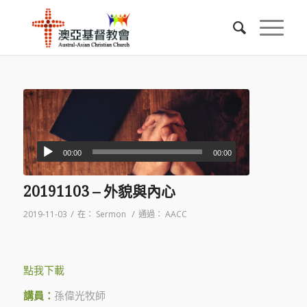
00:00
00:00
20191103 – 外貌與內心
/
/
2019-11-03
在：
Sermon
通過：
AACC
點我下載
講員：
孫偉光牧師