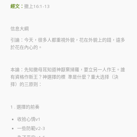
經文：
撒上16:1-13
信息大綱
引論：今天，很多人都重視外貌，花在外貌上的錢，遠多
於花在內心的。
本論：先知撒母耳知道神厭棄掃羅，要立另一人作王。誰
有資格作新王？神選擇的標 準是什麼？重大选择（決
择）的三原则：
1 . 選擇的前奏
收拾心情v1
一些防範v2-3