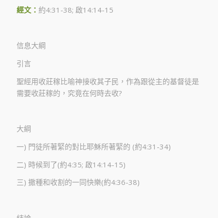
經文：
約4:31-38; 啟14:14-15
信息大綱
引言
聖經用收莊稼比喻神接收其子民，作為跟從主的基督徒是
需要收莊稼的，究竟在何時去收?
大綱
一) 門徒所著緊的對比耶穌所著緊的 (約4:31-34)
二) 時候到了(約4:35; 啟14:14-15)
三) 撒種和收割的一同快樂(約4:36-38)
結論