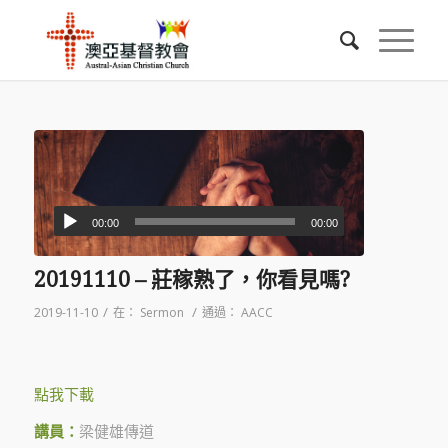
00:00
00:00
20191110 – 莊稼熟了，你看見嗎?
/
/
2019-11-10
在：
Sermon
通過：
AACC
點我下載
講員：
梁健雄傳道