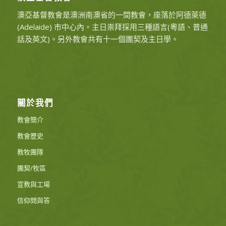
澳亞基督教會是澳洲南澳省的一間教會，座落於阿德萊德
(Adelaide) 市中心內。主日祟拜採用三種語言(粵語、普通
話及英文)。另外教會共有十一個團契及主日學。
關於我們
教會簡介
教會歷史
教牧團隊
團契/牧區
宣教與工場
信仰問與答