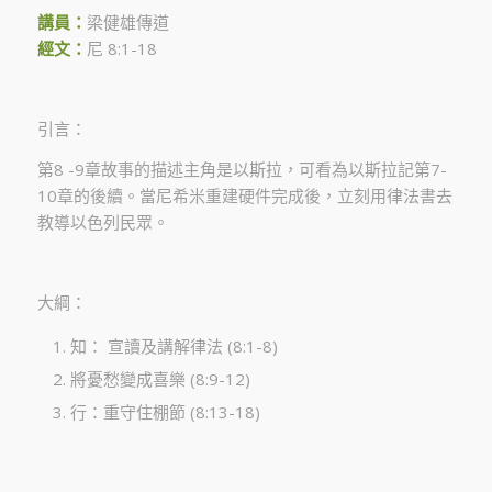
講員：
梁健雄傳道
經文：
尼 8:1-18
引言：
第8 -9章故事的描述主角是以斯拉，可看為以斯拉記第7-
10章的後續。當尼希米重建硬件完成後，立刻用律法書去
教導以色列民眾。
大綱：
知： 宣讀及講解律法 (8:1-8)
將憂愁變成喜樂 (8:9-12)
行：重守住棚節 (8:13-18)