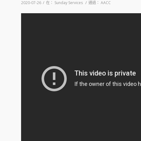
/
/
2020-07-26
在：
Sunday Services
通過：
AACC