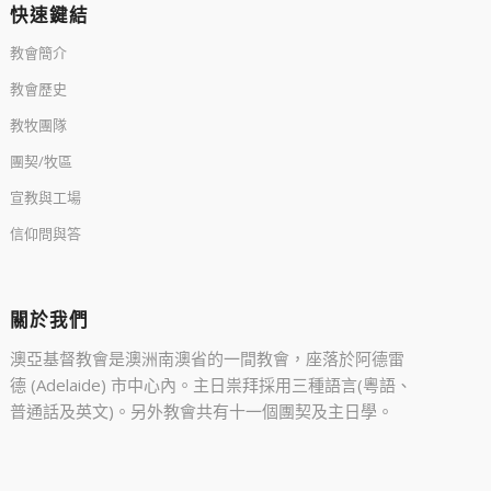
快速鍵結
教會簡介
教會歷史
教牧團隊
團契/牧區
宣教與工場
信仰問與答
關於我們
澳亞基督教會是澳洲南澳省的一間教會，座落於阿德雷
德 (Adelaide) 市中心內。主日祟拜採用三種語言(粵語、
普通話及英文)。另外教會共有十一個團契及主日學。