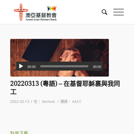
00:00
00:00
20220313 (粵語) – 在基督耶穌裏與我同
工
/
/
2022-03-13
在：
Sermon
通過：
AACC
點我下載