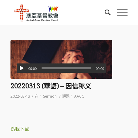
00:00
00:00
20220313 (華語) – 因信称义
/
/
2022-03-13
在：
Sermon
通過：
AACC
點我下載