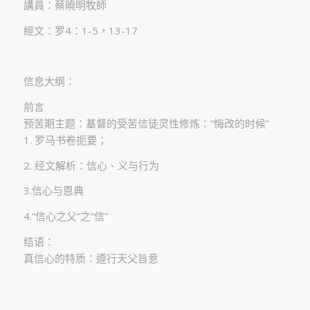
講員：蔡曉明牧師
經文：罗4：1-5，13-17
信息大纲：
前言
预苦期主题：基督的受苦信徒灵性修炼：“悔改的时候”
1. 罗马书卷扼要；
2. 经文解析：信心、义与行为
3.信心与恩典
4.“信心之父”之“信”
结语：
真信心的特质：遵行天父旨意